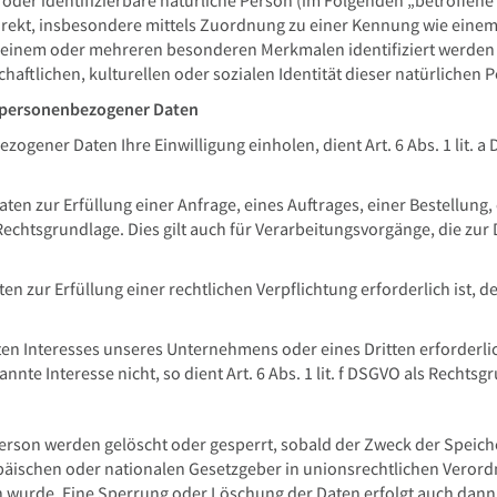
te oder identifizierbare natürliche Person (im Folgenden „betroffene
ndirekt, insbesondere mittels Zuordnung zu einer Kennung wie ein
 einem oder mehreren besonderen Merkmalen identifiziert werden 
haftlichen, kulturellen oder sozialen Identität dieser natürlichen P
g personenbezogener Daten
ogener Daten Ihre Einwilligung einholen, dient Art. 6 Abs. 1 lit. a
en zur Erfüllung einer Anfrage, eines Auftrages, einer Bestellung
ls Rechtsgrundlage. Dies gilt auch für Verarbeitungsvorgänge, die 
zur Erfüllung einer rechtlichen Verpflichtung erforderlich ist, de
gten Interesses unseres Unternehmens oder eines Dritten erforderl
te Interesse nicht, so dient Art. 6 Abs. 1 lit. f DSGVO als Rechtsg
rson werden gelöscht oder gesperrt, sobald der Zweck der Speiche
äischen oder nationalen Gesetzgeber in unionsrechtlichen Verord
en wurde. Eine Sperrung oder Löschung der Daten erfolgt auch dan