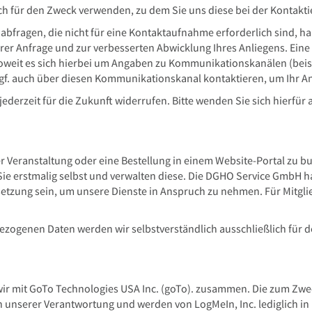
ch für den Zweck verwenden, zu dem Sie uns diese bei der Kontakti
bfragen, die nicht für eine Kontaktaufnahme erforderlich sind, hab
er Anfrage und zur verbesserten Abwicklung Ihres Anliegens. Eine 
g. Soweit es sich hierbei um Angaben zu Kommunikationskanälen (be
 ggf. auch über diesen Kommunikationskanal kontaktieren, um Ihr A
 jederzeit für die Zukunft widerrufen. Bitte wenden Sie sich hierf
ner Veranstaltung oder eine Bestellung in einem Website-Portal z
ie erstmalig selbst und verwalten diese. Die DGHO Service GmbH ha
ssetzung sein, um unsere Dienste in Anspruch zu nehmen. Für Mitgli
ezogenen Daten werden wir selbstverständlich ausschließlich für 
wir mit GoTo Technologies USA Inc. (goTo). zusammen. Die zum Zwe
 unserer Verantwortung und werden von LogMeIn, Inc. lediglich i