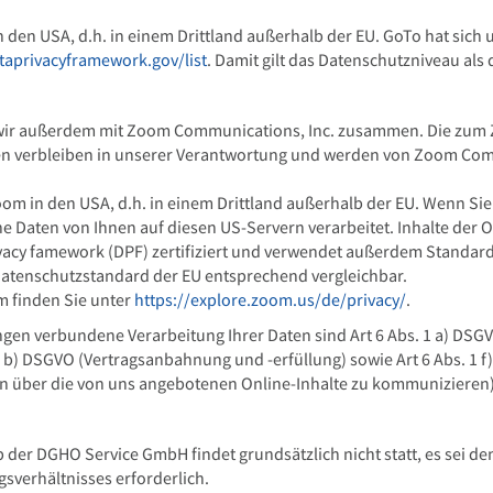
 den USA, d.h. in einem Drittland außerhalb der EU. GoTo hat sich u
taprivacyframework.gov/list
. Damit gilt das Datenschutzniveau al
 wir außerdem mit Zoom Communications, Inc. zusammen. Die zum 
n verbleiben in unserer Verantwortung und werden von Zoom Commu
om in den USA, d.h. in einem Drittland außerhalb der EU. Wenn Sie
Daten von Ihnen auf diesen US-Servern verarbeitet. Inhalte der O
ivacy famework (DPF) zertifiziert und verwendet außerdem Standard
Datenschutzstandard der EU entsprechend vergleichbar.
 finden Sie unter
https://explore.zoom.us/de/privacy/
.
gen verbundene Verarbeitung Ihrer Daten sind Art 6 Abs. 1 a) DSGVO
1 b) DSGVO (Vertragsanbahnung und -erfüllung) sowie Art 6 Abs. 1
en über die von uns angebotenen Online-Inhalte zu kommunizieren)
 der DGHO Service GmbH findet grundsätzlich nicht statt, es sei denn
sverhältnisses erforderlich.