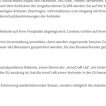
 Social Media (bspw. von Facebook, YouTube, Twitter) verwendet. Di
h dem Anklicken der eingebundenen Grafik werden Sie auf die Seite
weiligen Anbieter übertragen. Informationen zum Umgang mit Ihr
atenschutzbestimmungen der Anbieter.
er Website auf Ihrer Festplatte abgelegt wird. Cookies richten auf 
 eine Veranstaltung anmelden, dann werden sogenannte Session-Co
wser des Benutzers gespeichert werden, bis das Browserfenster ge
alysedienst Matomo, einen Dienst der „InnoCraft Ltd“, ein Unter
er EU ansässig ist, hat die InnoCraft einen Vertreter in der EU ben
ne Erkennung wiederkehrender Nutzer, sondern lediglich die statis