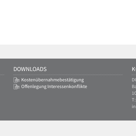
DOWNLOADS
K
Kostenübernahmebestätigung
D
Offenlegung Interessenkonflikte
Ba
10
T:
i