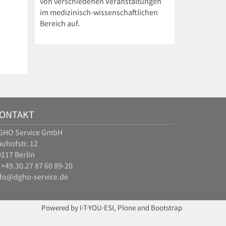
von verschiedenen Veranstaltungen
im medizinisch-wissenschaftlichen
Bereich auf.
ONTAKT
GHO Service GmbH
uhofstr. 12
117 Berlin
 +49.30.27 87 60 89-20
nfo@dgho-service.de
Powered by I·T·YOU·ESI, Plone and Bootstrap