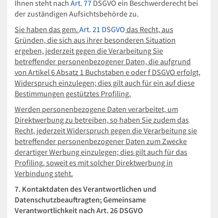
Ihnen steht nach
Art. 77
DSGVO ein Beschwerderecht bei
der zuständigen Aufsichtsbehörde zu.
Sie haben das gem.
Art. 21 DSGVO
das Recht, aus
Gründen, die sich aus ihrer besonderen Situation
ergeben, jederzeit gegen die Verarbeitung Sie
betreffender personenbezogener Daten, die aufgrund
von Artikel 6 Absatz 1 Buchstaben e oder f DSGVO erfolgt,
Widerspruch einzulegen; dies gilt auch für ein auf diese
Bestimmungen gestütztes Profiling.
Werden personenbezogene Daten verarbeitet, um
Direktwerbung zu betreiben, so haben Sie zudem das
Recht, jederzeit Widerspruch gegen die Verarbeitung sie
betreffender personenbezogener Daten zum Zwecke
derartiger Werbung einzulegen; dies gilt auch für das
Profiling, soweit es mit solcher Direktwerbung in
Verbindung steht.
7. Kontaktdaten des Verantwortlichen und
Datenschutzbeauftragten; Gemeinsame
Verantwortlichkeit nach Art. 26 DSGVO