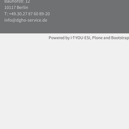
Bauhofstr. 12
10117 Berlin
T: +49.30.27 87 60 89-20
info@dgho-service.de
Powered by I·T·YOU·ESI, Plone and Bootstrap