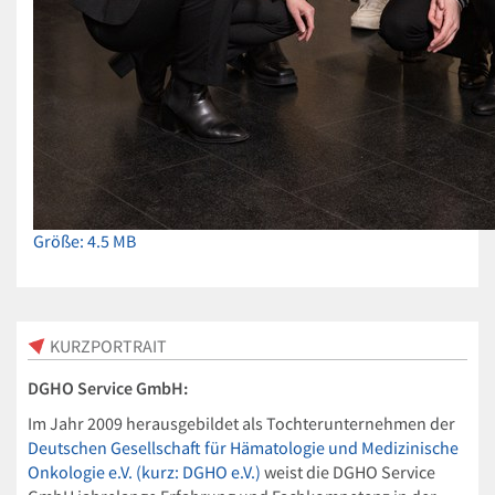
Zeige
Größe: 4.5 MB
Bild
in
voller
Größe…
KURZPORTRAIT
DGHO Service GmbH:
Im Jahr 2009 herausgebildet als Tochterunternehmen der
Deutschen Gesellschaft für Hämatologie und Medizinische
Onkologie e.V. (kurz: DGHO e.V.)
weist die DGHO Service