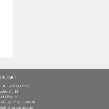
ONTAKT
GHO Service GmbH
uhofstr. 12
117 Berlin
 +49.30.27 87 60 89-20
nfo@dgho-service.de