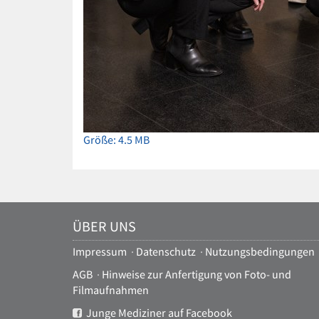
Zeige
Größe: 4.5 MB
Bild
in
voller
Größe…
ÜBER UNS
Impressum
·
Datenschutz
·
Nutzungsbedingungen
AGB
·
Hinweise zur Anfertigung von Foto- und
Filmaufnahmen
Junge Mediziner auf Facebook