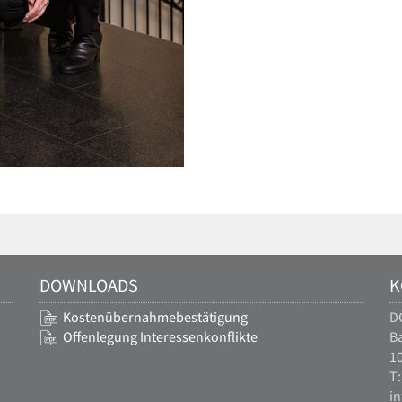
DOWNLOADS
K
Kostenübernahmebestätigung
D
Offenlegung Interessenkonflikte
Ba
10
T:
i