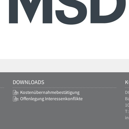
DOWNLOADS
K
Kostenübernahmebestätigung
D
Offenlegung Interessenkonflikte
Ba
10
T:
i