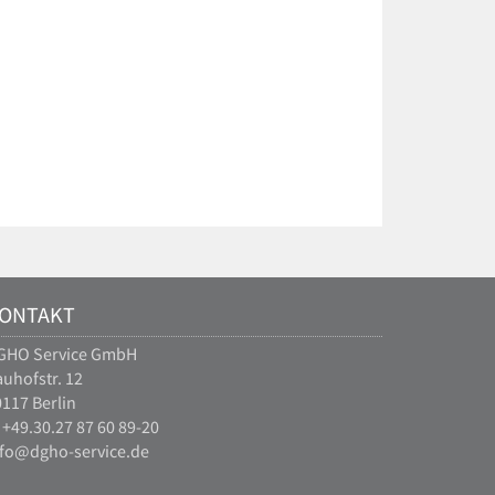
ONTAKT
GHO Service GmbH
uhofstr. 12
117 Berlin
 +49.30.27 87 60 89-20
nfo@dgho-service.de