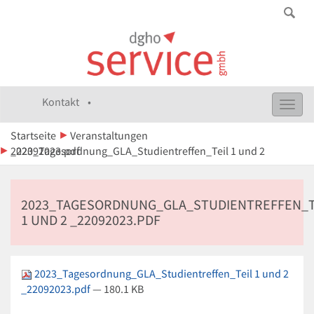
Kontakt •
Toggl
navig
Startseite
Veranstaltungen
2023_Tagesordnung_GLA_Studientreffen_Teil 1 und 2 _22092023.pdf
2023_TAGESORDNUNG_GLA_STUDIENTREFFEN_T
1 UND 2 _22092023.PDF
2023_Tagesordnung_GLA_Studientreffen_Teil 1 und 2
_22092023.pdf
— 180.1 KB