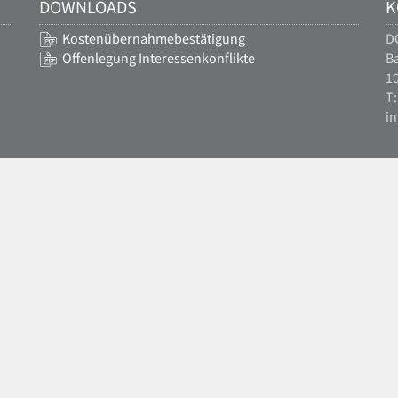
DOWNLOADS
K
Kostenübernahmebestätigung
D
Offenlegung Interessenkonflikte
Ba
10
T:
i