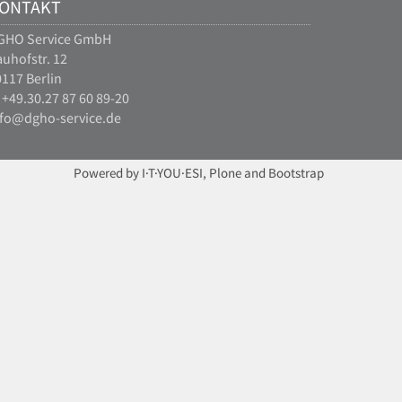
ONTAKT
GHO Service GmbH
uhofstr. 12
117 Berlin
 +49.30.27 87 60 89-20
nfo@dgho-service.de
Powered by I·T·YOU·ESI, Plone and Bootstrap