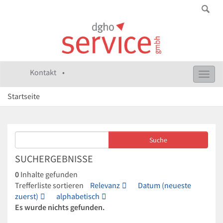
Kontakt •
Toggl
navig
Startseite
SUCHERGEBNISSE
0
Inhalte gefunden
Trefferliste sortieren
Relevanz
Datum (neueste
zuerst)
alphabetisch
Es wurde nichts gefunden.