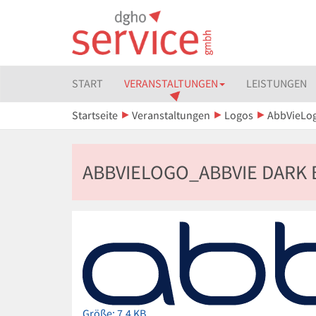
START
VERANSTALTUNGEN
LEISTUNGEN
Startseite
Veranstaltungen
Logos
AbbVieLog
ABBVIELOGO_ABBVIE DARK B
Zeige
Größe: 7.4 KB