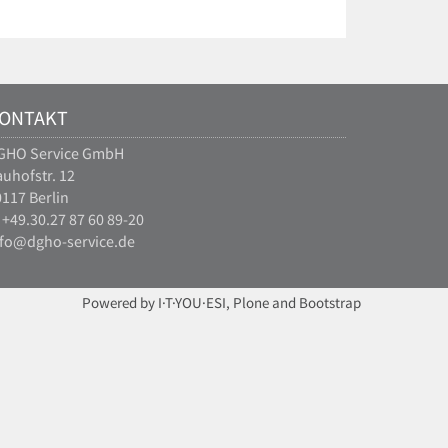
ONTAKT
GHO Service GmbH
uhofstr. 12
117 Berlin
 +49.30.27 87 60 89-20
nfo@dgho-service.de
Powered by I·T·YOU·ESI, Plone and Bootstrap