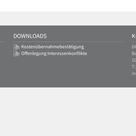
DOWNLOADS
K
Kostenübernahmebestätigung
D
Offenlegung Interessenkonflikte
Ba
10
T:
i