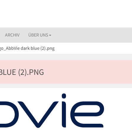
ARCHIV
ÜBER UNS
o_AbbVie dark blue (2).png
LUE (2).PNG