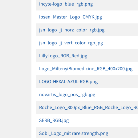
Incyte-logo_blue_rgb.png
Ipsen_Master_Logo_CMYK.jpg
jsn_logo_jj_horz_color_rgb.jpg
jsn_logo_jj_vert_color_rgb.jpg
LillyLogo_RGB_Red.jpg
Logo_MiltenyiBiomedicine_RGB_400x200.jpg
LOGO-HEXAL-AZUL-RGB.png
novartis_logo_pos_rgb.jpg
Roche_Logo_800px_Blue_RGB_Roche_Logo_R
SERB_RGB.jpg
Sobi_Logo_mit rare strength.png