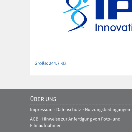
Zeige
Größe: 244.7 KB
Bild
in
voller
Größe…
ÜBER UNS
Impressum
·
Datenschutz
·
Nutzungsbedingungen
AGB
·
Hinweise zur Anfertigung von Foto- und
Filmaufnahmen