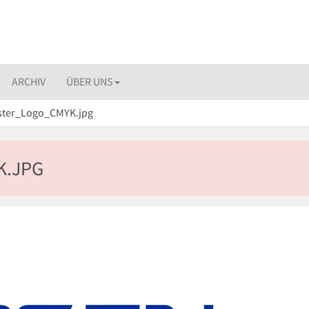
ARCHIV
ÜBER UNS
ster_Logo_CMYK.jpg
K.JPG