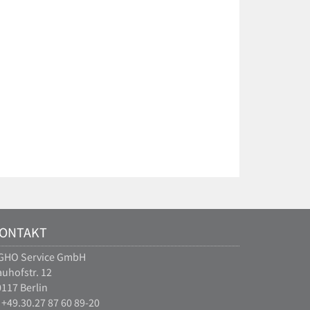
ONTAKT
GHO Service GmbH
uhofstr. 12
117 Berlin
 +49.30.27 87 60 89-20