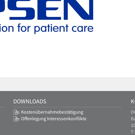
DOWNLOADS
K
Kostenübernahmebestätigung
D
Offenlegung Interessenkonflikte
Ba
10
T: