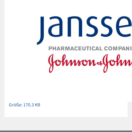
Zeige
Größe: 170.3 KB
Bild
in
voller
Größe…