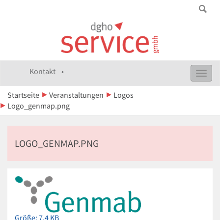
Kontakt •
Toggl
navig
Startseite
Veranstaltungen
Logos
Logo_genmap.png
LOGO_GENMAP.PNG
Zeige
Größe: 7.4 KB