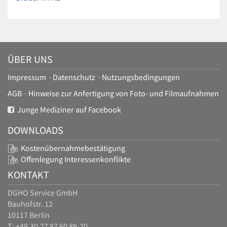
Bild
in
voller
Größe…
ÜBER UNS
Impressum
·
Datenschutz
·
Nutzungsbedingungen
AGB
·
Hinweise zur Anfertigung von Foto- und Filmaufnahmen
Junge Mediziner auf Facebook
DOWNLOADS
Kostenübernahmebestätigung
Offenlegung Interessenkonflikte
KONTAKT
DGHO Service GmbH
Bauhofstr. 12
10117 Berlin
T: +49.30.27 87 60 89-20