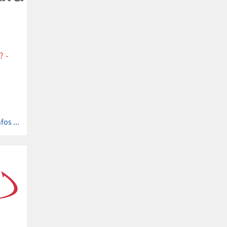
? -
O
fos ...