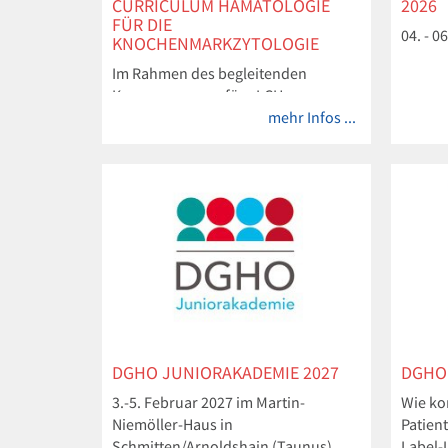
CURRICULUM HÄMATOLOGIE
2026
FÜR DIE
04. - 
KNOCHENMARKZYTOLOGIE
Im Rahmen des begleitenden
Kursprogramms für eLCH
mehr Infos ...
DGHO JUNIORAKADEMIE 2027
DGHO
3.-5. Februar 2027 im Martin-
Wie ko
Niemöller-Haus in
Patien
Schmitten/Arnoldshain (Taunus)
Label-