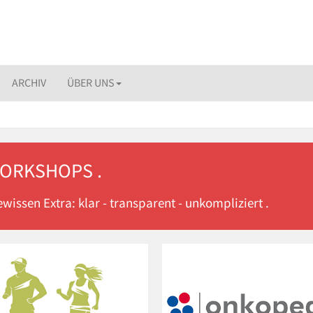
ARCHIV
ÜBER UNS
WORKSHOPS .
issen Extra: klar - transparent - unkompliziert .