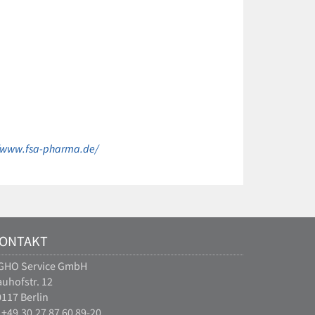
//www.fsa-pharma.de/
ONTAKT
GHO Service GmbH
uhofstr. 12
117 Berlin
 +49.30.27 87 60 89-20